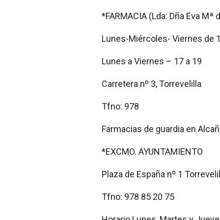
*FARMACIA (Lda: Dña Eva Mª d
Lunes-Miércoles- Viernes de 1
Lunes a Viernes – 17 a 19
Carretera nº 3, Torrevelilla
Tfno: 978
Farmacias de guardia en Alcañ
*EXCMO. AYUNTAMIENTO
Plaza de España nº 1 Torrevelil
Tfno: 978 85 20 75
Horario Lunes, Martes y Jueve