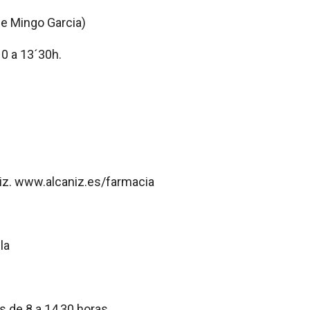
e Mingo Garcia)
0 a 13´30h.
iz. www.alcaniz.es/farmacia
la
s de 8 a 14,30 horas